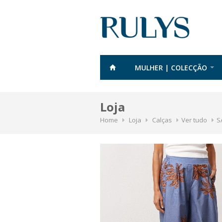
MULHER | COLECÇÃO
Loja
Home
Loja
Calças
Ver tudo
S