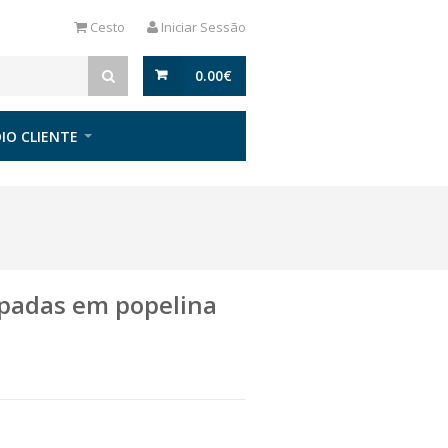
Cesto
Iniciar Sessão
0.00
€
IO CLIENTE
mpadas em popelina