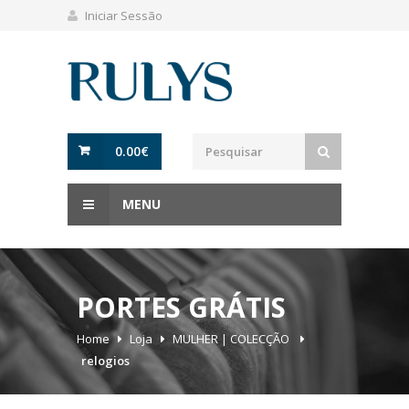
Iniciar Sessão
0.00
€
MENU
PORTES GRÁTIS
Home
Loja
MULHER | COLECÇÃO
relogios