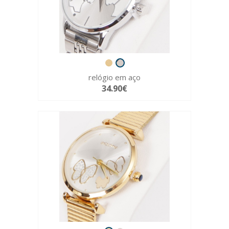
relógio em aço
34.90€