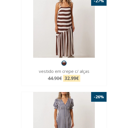
-27%
vestido em crepe c/ alças
44.90€
32.99€
-26%