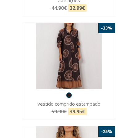
aplicações
44.90€
32.99€
-33%
vestido comprido estampado
59.90€
39.95€
-25%