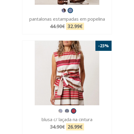
pantalonas estampadas em popelina
44.90€
32.99€
-23%
blusa c/ laçada na cintura
34.90€
26.99€