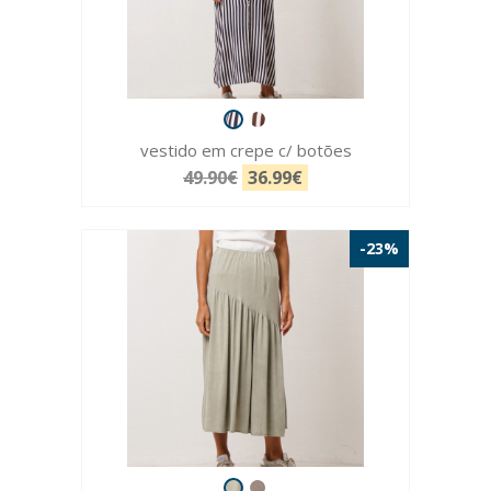
vestido em crepe c/ botões
49.90€
36.99€
-23%