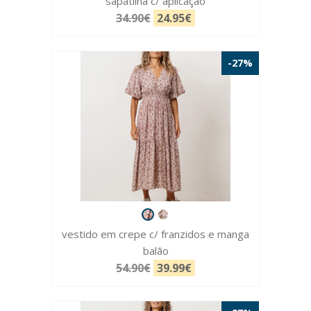
sapatilha c/ aplicação
34.90€
24.95€
-27%
vestido em crepe c/ franzidos e manga
balão
54.90€
39.99€