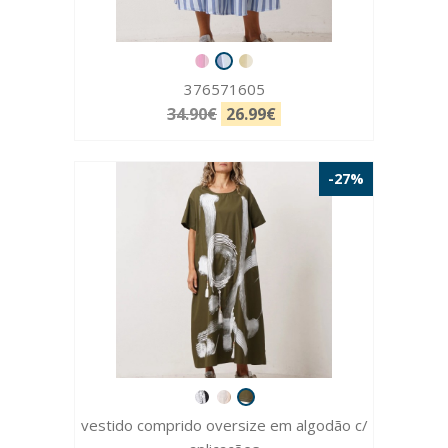
376571605
34.90€
26.99€
-27%
vestido comprido oversize em algodão c/