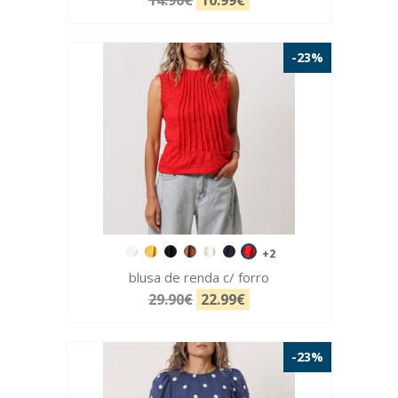
14.90€
10.99€
-23%
+2
blusa de renda c/ forro
29.90€
22.99€
-23%