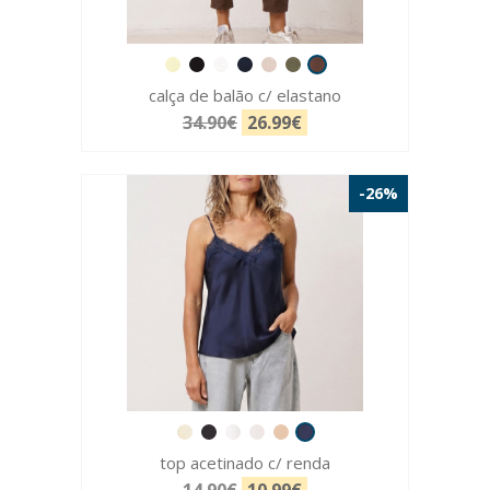
calça de balão c/ elastano
34.90€
26.99€
-26%
top acetinado c/ renda