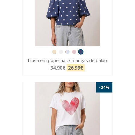
blusa em popelina c/ mangas de balão
34.90€
26.99€
-24%