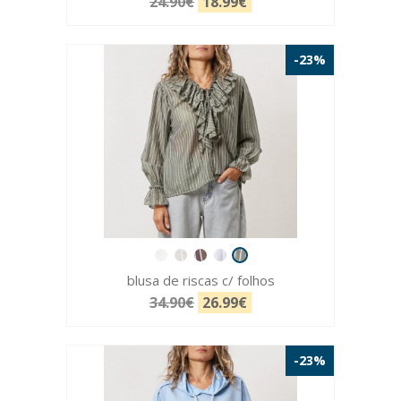
24.90€
18.99€
-23%
blusa de riscas c/ folhos
34.90€
26.99€
-23%