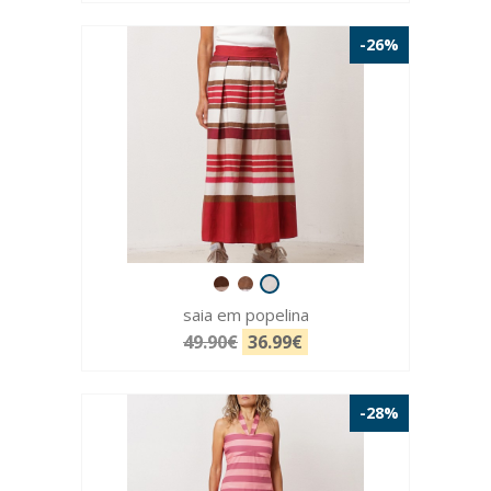
-26%
saia em popelina
49.90€
36.99€
-28%