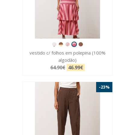
vestido c/ folhos em polepina (100%
algodão)
64.90€
46.99€
-23%