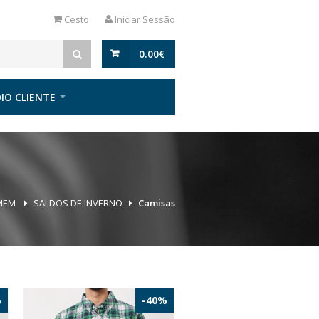
Cesto
Iniciar Sessão
0.00
€
IO CLIENTE
MEM
SALDOS DE INVERNO
Camisas
%
-40%