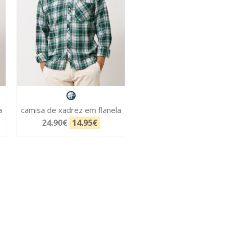
a
camisa de xadrez em flanela
24.90€
14.95€