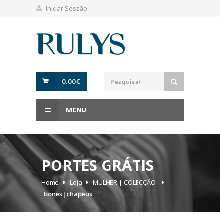
Iniciar Sessão
0.00
€
MENU
PORTES GRÁTIS
Home
Loja
MULHER | COLECÇÃO
bonés|chapéus