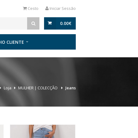
Cesto
Iniciar Sessão
0.00
€
IO CLIENTE
Loja
MULHER | COLECÇÃO
Jeans