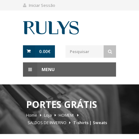
Iniciar Sessão
0.00
€
MENU
PORTES GRÁTIS
Home
Loja
HOMEM
SALDOS DE INVERNO
T-shirts | Sweats