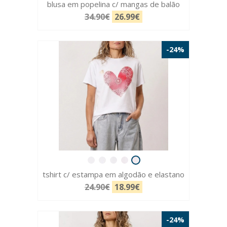
blusa em popelina c/ mangas de balão
34.90€
26.99€
-24%
tshirt c/ estampa em algodão e elastano
24.90€
18.99€
-24%