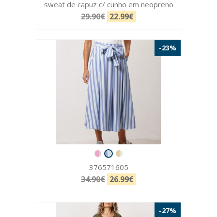
sweat de capuz c/ cunho em neopreno
29.90€
22.99€
-23%
376571605
34.90€
26.99€
-27%