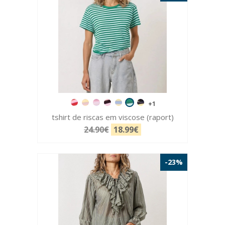
+1
tshirt de riscas em viscose (raport)
24.90€
18.99€
-23%