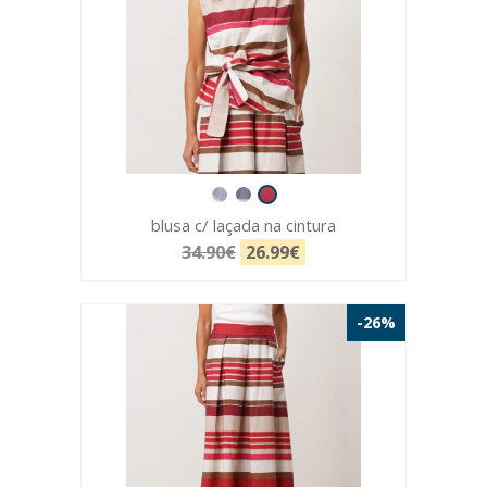
blusa c/ laçada na cintura
34.90€
26.99€
-26%