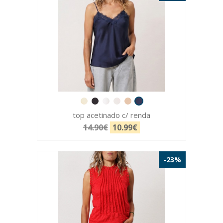
top acetinado c/ renda
14.90€
10.99€
-23%