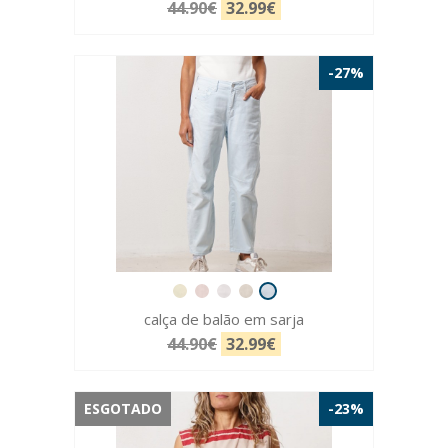
44.90€
32.99€
-27%
calça de balão em sarja
44.90€
32.99€
ESGOTADO
-23%