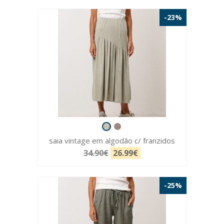
-23%
saia vintage em algodão c/ franzidos
34.90€
26.99€
-25%