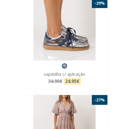
-29%
sapatilha c/ aplicação
34.90€
24.95€
-27%