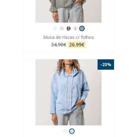
blusa de riscas c/ folhos
34.90€
26.99€
-23%