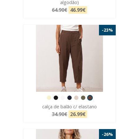
algodão)
64.90€
46.99€
-23%
calça de balão c/ elastano
34.90€
26.99€
-26%