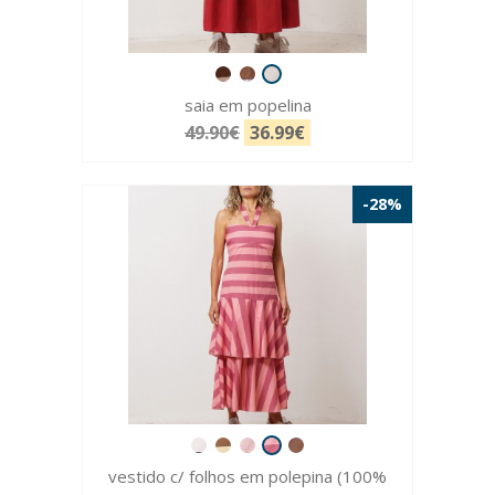
saia em popelina
49.90€
36.99€
-28%
vestido c/ folhos em polepina (100%