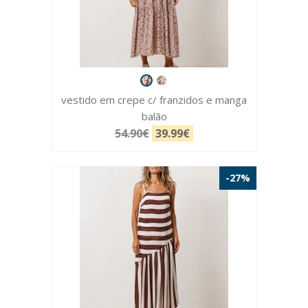
vestido em crepe c/ franzidos e manga
balão
54.90€
39.99€
-27%