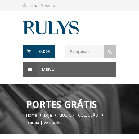
Iniciar Sessão
0.00
€
MENU
PORTES GRÁTIS
Home
Loja
MULHER | COLECÇÃO
roupa | ver tudo