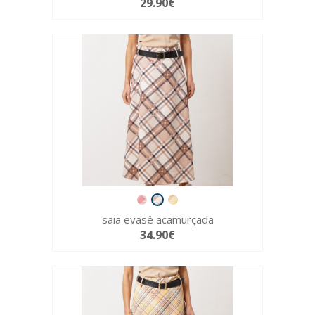
29.90€
saia evasê acamurçada
34.90€