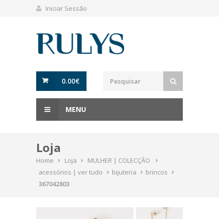
Iniciar Sessão
0.00
€
MENU
Loja
Home
Loja
MULHER | COLECÇÃO
acessórios | ver tudo
bijuteria
brincos
367042803