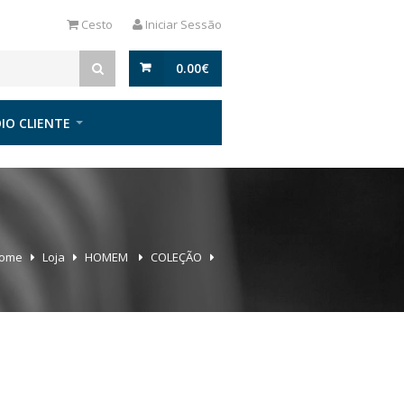
Cesto
Iniciar Sessão
0.00
€
IO CLIENTE
ome
Loja
HOMEM
COLEÇÃO