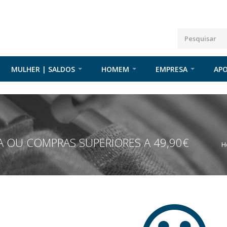
MULHER | SALDOS
HOMEM
EMPRESA
APO
 OU COMPRAS SUPERIORES A 49,90€
H