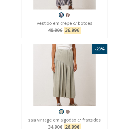
vestido em crepe c/ botões
49.90€
36.99€
-23%
saia vintage em algodão c/ franzidos
34.90€
26.99€