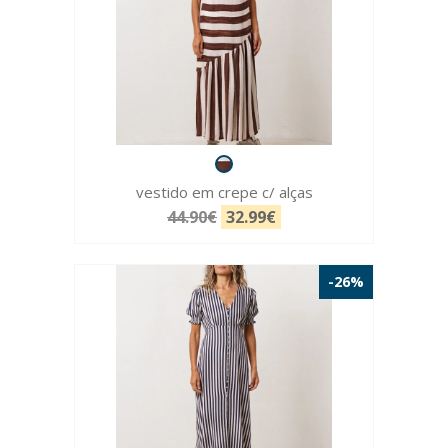
vestido em crepe c/ alças
44.90€
32.99€
-26%