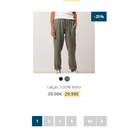
-25%
calças 100% linho
39.90€
29.99€
1
2
3
4
...
60