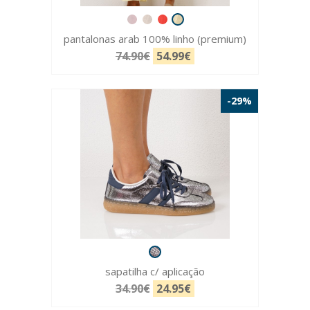
pantalonas arab 100% linho (premium)
74.90€
54.99€
-29%
sapatilha c/ aplicação
34.90€
24.95€