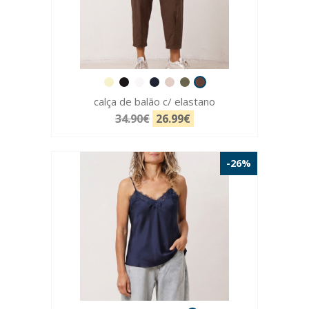
calça de balão c/ elastano
34.90€
26.99€
-26%