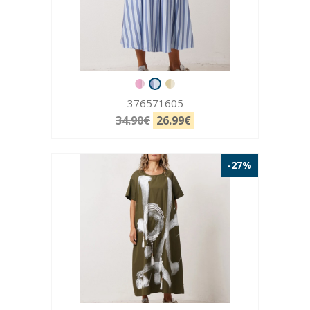
376571605
34.90€
26.99€
-27%