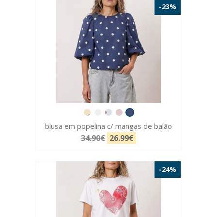
-23%
blusa em popelina c/ mangas de balão
34.90€
26.99€
-24%