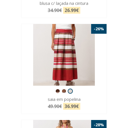
blusa c/ laçada na cintura
34.90€
26.99€
-26%
saia em popelina
49.90€
36.99€
-28%