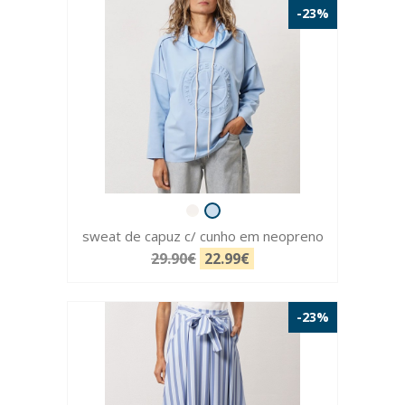
-23%
sweat de capuz c/ cunho em neopreno
29.90€
22.99€
-23%