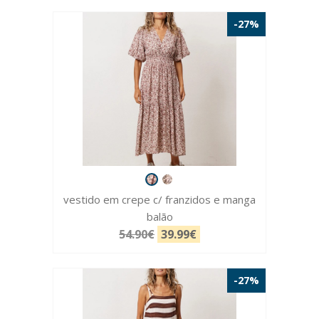
-27%
vestido em crepe c/ franzidos e manga
balão
54.90€
39.99€
-27%