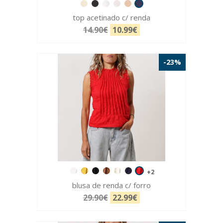
top acetinado c/ renda
14.90€
10.99€
-23%
+2
blusa de renda c/ forro
29.90€
22.99€