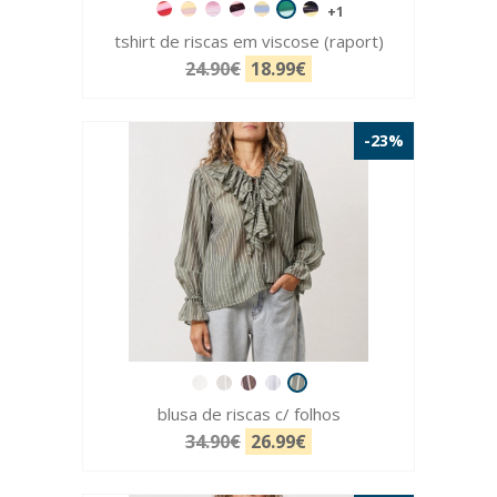
+1
tshirt de riscas em viscose (raport)
24.90€
18.99€
-23%
blusa de riscas c/ folhos
34.90€
26.99€