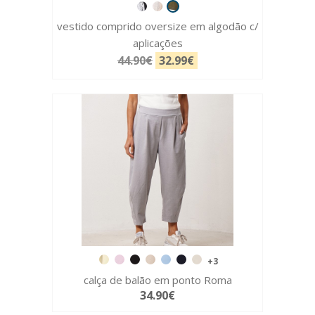
vestido comprido oversize em algodão c/
aplicações
44.90€
32.99€
+3
calça de balão em ponto Roma
34.90€