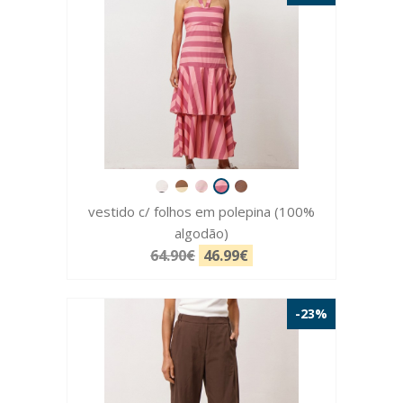
vestido c/ folhos em polepina (100%
algodão)
64.90€
46.99€
-23%