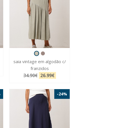
saia vintage em algodão c/
franzidos
34.90€
26.99€
%
-24%