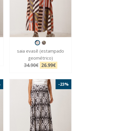
saia evasê (estampado
geométrico)
34.90€
26.99€
%
-23%