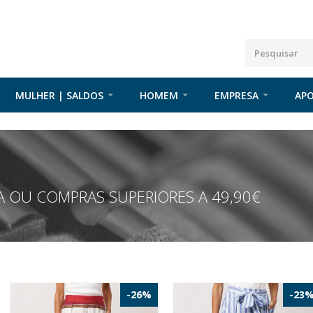
MULHER | SALDOS
HOMEM
EMPRESA
APO
 OU COMPRAS SUPERIORES A 49,90€
-26%
-23