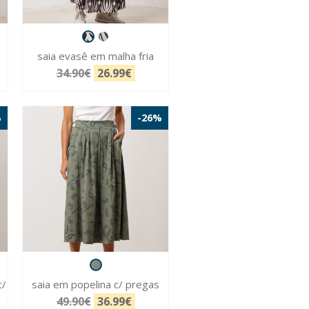
saia evasê em malha fria
34.90€
26.99€
%
-26%
c/
saia em popelina c/ pregas
49.90€
36.99€