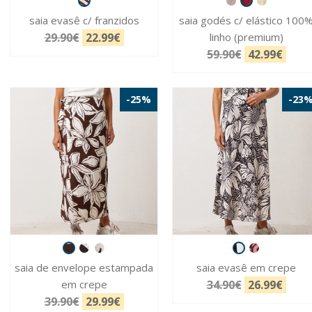
saia evasê c/ franzidos
saia godés c/ elástico 100
29.90€
22.99€
linho (premium)
59.90€
42.99€
-25%
-23
saia de envelope estampada
saia evasê em crepe
em crepe
34.90€
26.99€
39.90€
29.99€