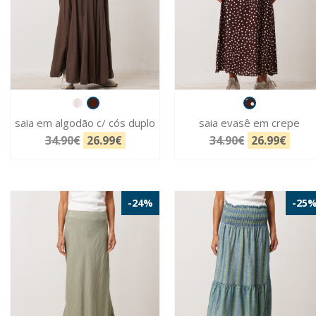
saia em algodão c/ cós duplo
saia evasê em crepe
34.90€
26.99€
34.90€
26.99€
-24%
-25