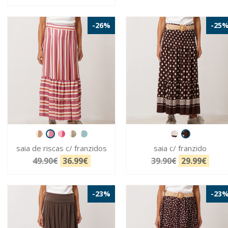
-26%
-25
saia de riscas c/ franzidos
saia c/ franzido
49.90€
36.99€
39.90€
29.99€
-23%
-23