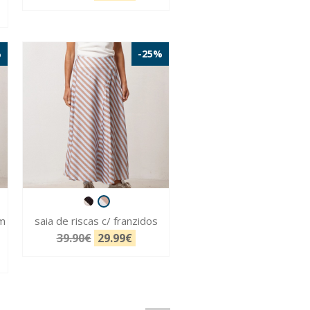
%
-25%
em
saia de riscas c/ franzidos
39.90€
29.99€