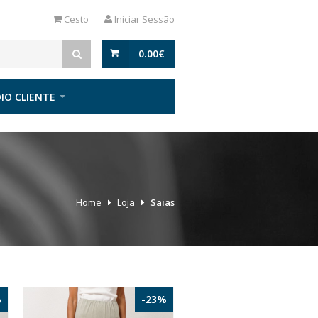
Cesto
Iniciar Sessão
0.00
€
IO CLIENTE
Home
Loja
Saias
%
-23%