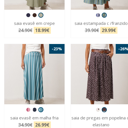
saia evasê em crepe
saia estampada c /franzido
24.90€
18.99€
39.90€
29.99€
-23%
-26
saia evasê em malha fria
saia de pregas em popelina 
34.90€
26.99€
elastano