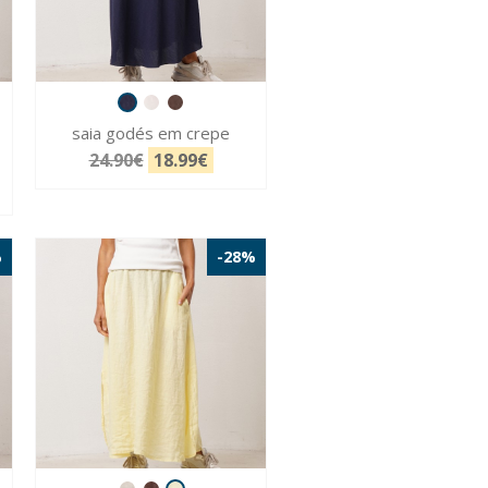
saia godés em crepe
24.90€
18.99€
%
-28%