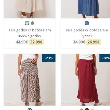
saia godés c/ botões em
saia godés c/ botões em
linho/algodão
lyocell
44.90€
32.99€
34.90€
26.99€
-23%
-28