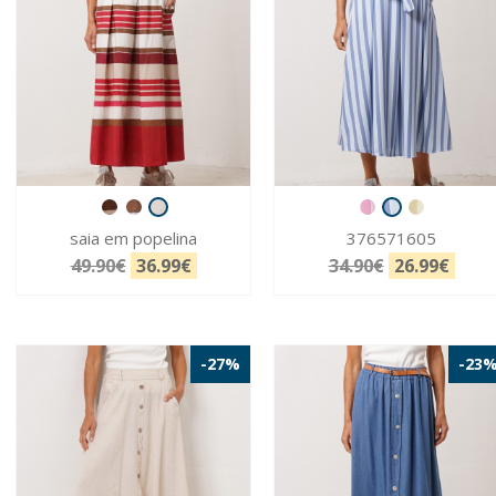
saia em popelina
376571605
49.90€
36.99€
34.90€
26.99€
-27%
-23