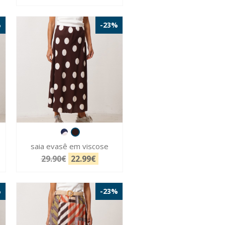
%
-23%
saia evasê em viscose
29.90€
22.99€
%
-23%