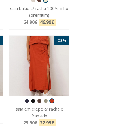
%
saia balão c/ racha 100% linho
(premium)
64.90€
46.99€
%
-23%
saia em crepe c/ racha e
franzido
29.90€
22.99€