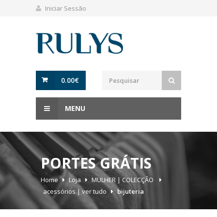
Iniciar Sessão
0.00
€
MENU
PORTES GRÁTIS
Home
Loja
MULHER | COLECÇÃO
acessórios | ver tudo
bijuteria