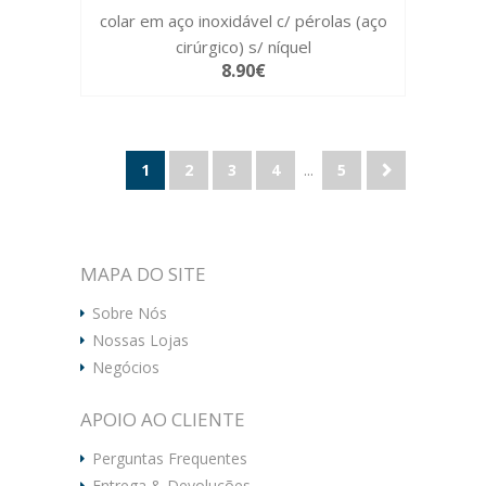
colar em aço inoxidável c/ pérolas (aço
cirúrgico) s/ níquel
8.90€
1
2
3
4
...
5
MAPA DO SITE
Sobre Nós
Nossas Lojas
Negócios
APOIO AO CLIENTE
Perguntas Frequentes
Entrega & Devoluções