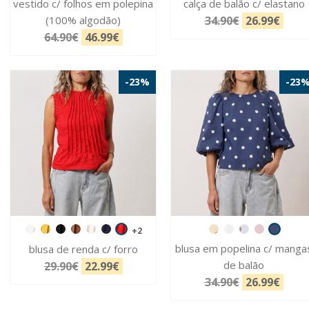
vestido c/ folhos em polepina
calça de balão c/ elastano
(100% algodão)
34.90€
26.99€
64.90€
46.99€
-23%
-23
+2
blusa em popelina c/ manga
blusa de renda c/ forro
de balão
29.90€
22.99€
34.90€
26.99€