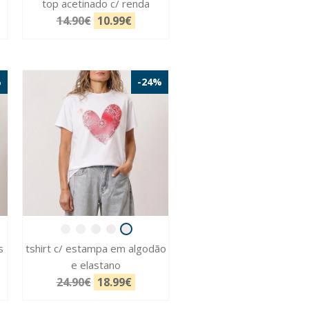
top acetinado c/ renda
14.90€
10.99€
%
-24%
s
tshirt c/ estampa em algodão
e elastano
24.90€
18.99€