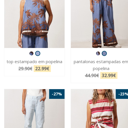
top estampado em popelina
pantalonas estampadas e
29.90€
22.99€
popelina
44.90€
32.99€
-27%
-23