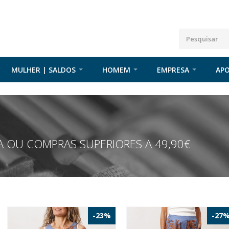
MULHER | SALDOS
HOMEM
EMPRESA
APO
 OU COMPRAS SUPERIORES A 49,90€
-23%
-27