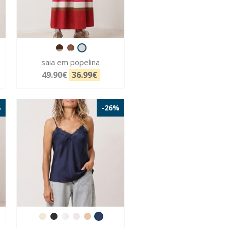
saia em popelina
49.90€
36.99€
%
-26%