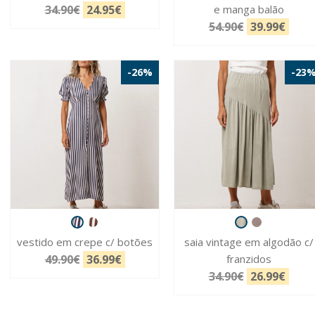
34.90€
24.95€
e manga balão
54.90€
39.99€
-26%
-23
vestido em crepe c/ botões
saia vintage em algodão c/
49.90€
36.99€
franzidos
34.90€
26.99€