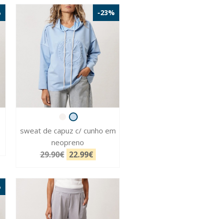
%
-23%
sweat de capuz c/ cunho em
neopreno
29.90€
22.99€
%