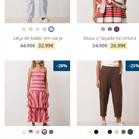
calça de balão em sarja
blusa c/ laçada na cintura
44.90€
32.99€
34.90€
26.99€
-28%
-23