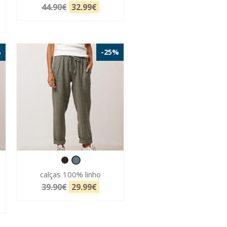
44.90€
32.99€
%
-25%
calças 100% linho
39.90€
29.99€