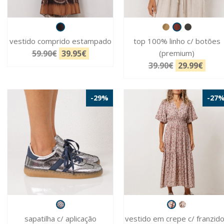
vestido comprido estampado
top 100% linho c/ botões
59.90€
39.95€
(premium)
39.90€
29.99€
-29%
-27
sapatilha c/ aplicação
vestido em crepe c/ franzid