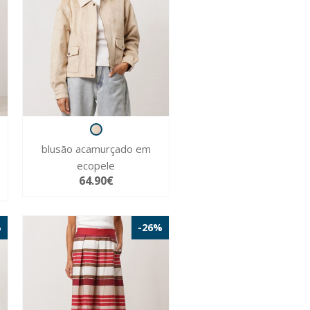
m
blusão acamurçado em
ecopele
64.90€
%
-26%