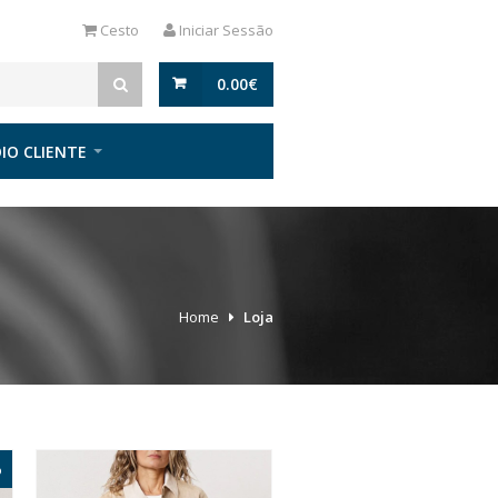
Cesto
Iniciar Sessão
0.00
€
IO CLIENTE
Home
Loja
%