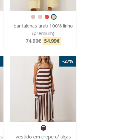
pantalonas arab 100% linho
(premium)
74.90€
54.99€
%
-27%
os
vestido em crepe c/ alças