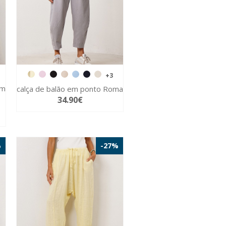
+3
em
calça de balão em ponto Roma
34.90€
%
-27%