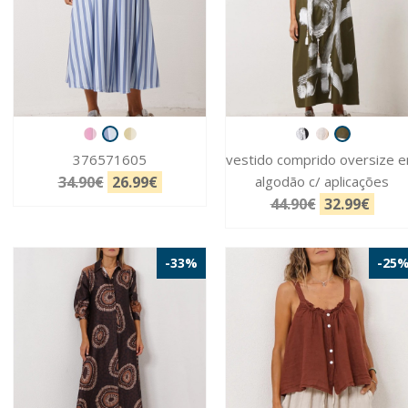
376571605
vestido comprido oversize 
34.90€
26.99€
algodão c/ aplicações
44.90€
32.99€
-33%
-25