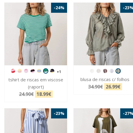
-24%
-23
+1
blusa de riscas c/ folhos
tshirt de riscas em viscose
34.90€
26.99€
(raport)
24.90€
18.99€
-23%
-27