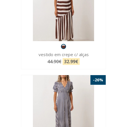
vestido em crepe c/ alças
44.90€
32.99€
-26%