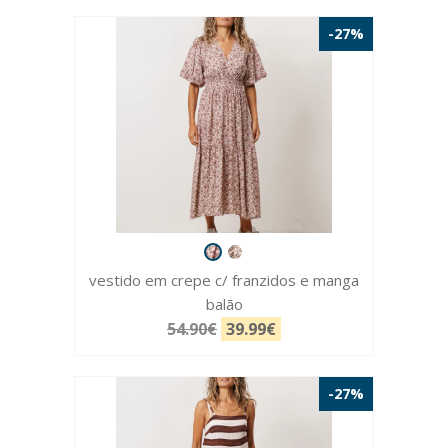
-27%
vestido em crepe c/ franzidos e manga
balão
54.90€
39.99€
-27%