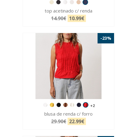
top acetinado c/ renda
14.90€
10.99€
-23%
+2
blusa de renda c/ forro
29.90€
22.99€