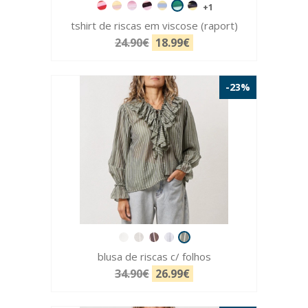
+1
tshirt de riscas em viscose (raport)
24.90€
18.99€
-23%
blusa de riscas c/ folhos
34.90€
26.99€