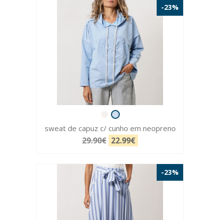
-23%
sweat de capuz c/ cunho em neopreno
29.90€
22.99€
-23%