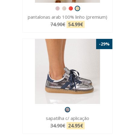
pantalonas arab 100% linho (premium)
74.90€
54.99€
-29%
sapatilha c/ aplicação
34.90€
24.95€