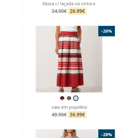
blusa c/ laçada na cintura
34.90€
26.99€
-26%
saia em popelina
49.90€
36.99€
-28%