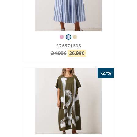
376571605
34.90€
26.99€
-27%