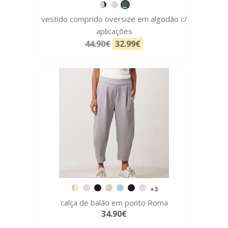
vestido comprido oversize em algodão c/
aplicações
44.90€
32.99€
+3
calça de balão em ponto Roma
34.90€