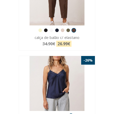
calça de balão c/ elastano
34.90€
26.99€
-26%