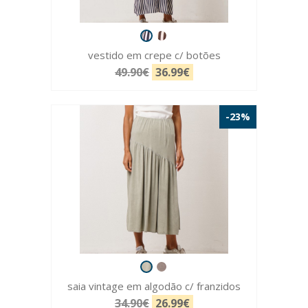
vestido em crepe c/ botões
49.90€
36.99€
-23%
saia vintage em algodão c/ franzidos
34.90€
26.99€