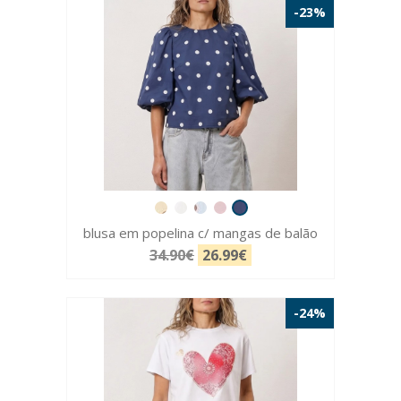
-23%
blusa em popelina c/ mangas de balão
34.90€
26.99€
-24%