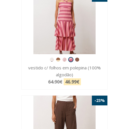
vestido c/ folhos em polepina (100%
algodão)
64.90€
46.99€
-23%