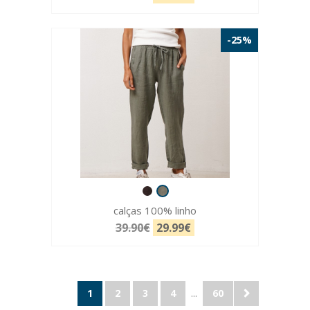
-25%
calças 100% linho
39.90€
29.99€
1
2
3
4
...
60