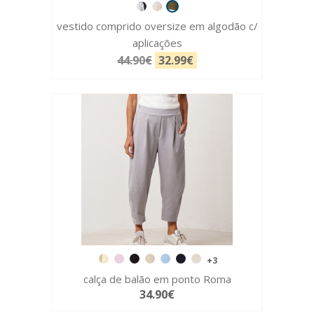
vestido comprido oversize em algodão c/
aplicações
44.90€
32.99€
+3
calça de balão em ponto Roma
34.90€