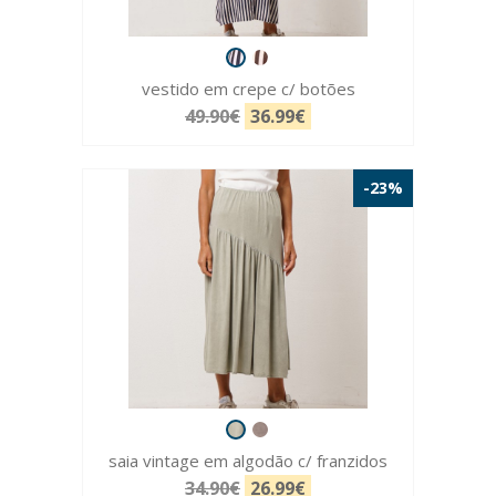
vestido em crepe c/ botões
49.90€
36.99€
-23%
saia vintage em algodão c/ franzidos
34.90€
26.99€