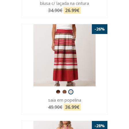
blusa c/ laçada na cintura
34.90€
26.99€
-26%
saia em popelina
49.90€
36.99€
-28%