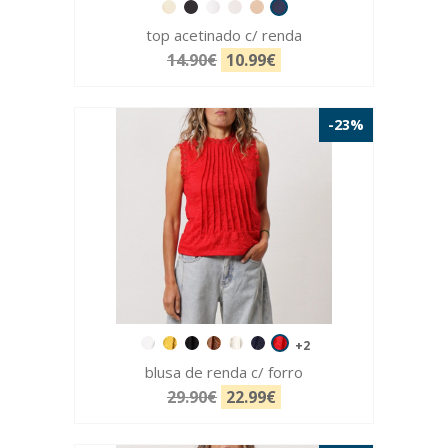
top acetinado c/ renda
14.90€
10.99€
-23%
+2
blusa de renda c/ forro
29.90€
22.99€