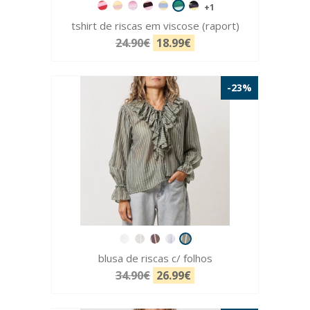
+1
tshirt de riscas em viscose (raport)
24.90€
18.99€
-23%
blusa de riscas c/ folhos
34.90€
26.99€