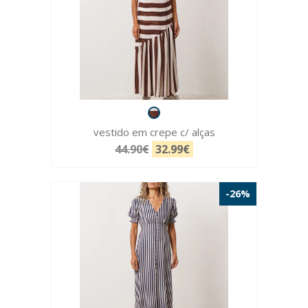
vestido em crepe c/ alças
44.90€
32.99€
-26%