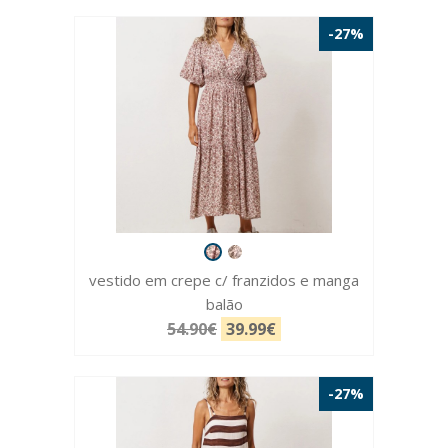
-27%
vestido em crepe c/ franzidos e manga
balão
54.90€
39.99€
-27%