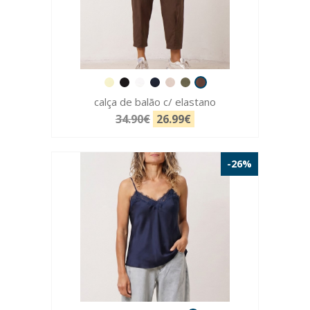
calça de balão c/ elastano
34.90€
26.99€
-26%