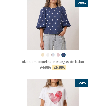
-23%
blusa em popelina c/ mangas de balão
34.90€
26.99€
-24%