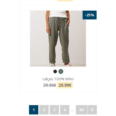
-25%
calças 100% linho
39.90€
29.99€
1
2
3
4
...
60