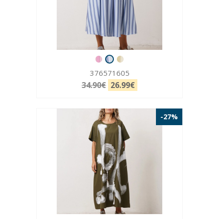
376571605
34.90€
26.99€
-27%