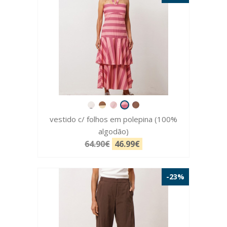
vestido c/ folhos em polepina (100%
algodão)
64.90€
46.99€
-23%