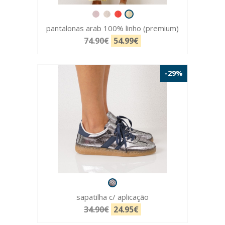
pantalonas arab 100% linho (premium)
74.90€
54.99€
-29%
sapatilha c/ aplicação
34.90€
24.95€