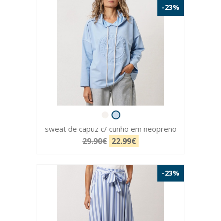
-23%
sweat de capuz c/ cunho em neopreno
29.90€
22.99€
-23%